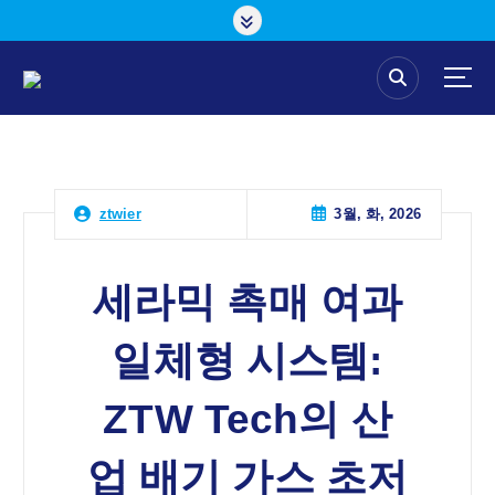
콘
텐
츠
로
건
너
뛰
기
3월, 화, 2026
ztwier
세라믹 촉매 여과
일체형 시스템:
ZTW Tech의 산
업 배기 가스 초저