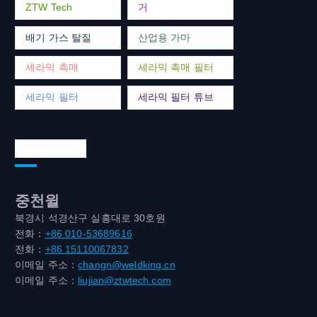
ZTW Tech
거
배기 가스 탈질
산업용 가마
세라믹 촉매
세라믹 촉매 필터
세라믹 필터
세라믹 필터 튜브
연락처 주소
중천윌
북경시 석경산구 실흥대로 30호원
전화：
+86 010-53689616
전화：
+86 15110067832
이메일 주소：
changn@weldking.cn
이메일 주소：
liujian@ztwtech.com