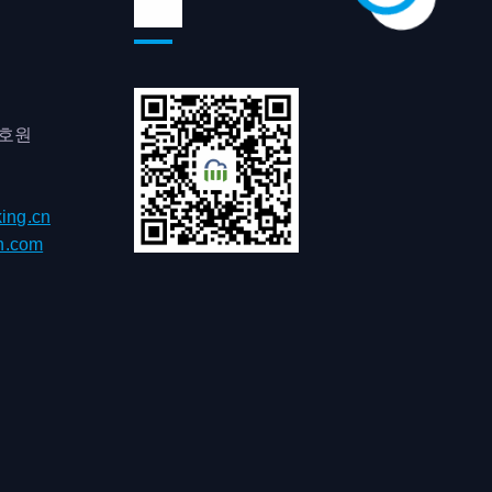
위챗
0호원
ing.cn
h.com