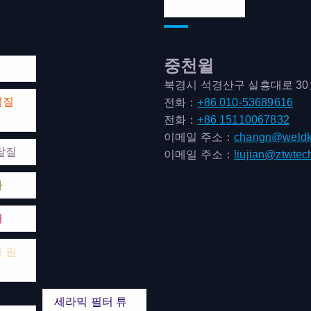
연락처 주소
중천윌
북경시 석경산구 실흥대로 3
물질
전화：
+86 010-53689616
전화：
+86 15110067832
이메일 주소：
changn@weldk
탈질
이메일 주소：
liujian@ztwtec
마
매
 필
세라믹 필터 튜