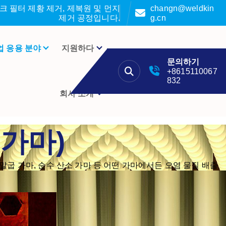
 필터 제황 제거, 제복원 및 먼지
changn@weldkin
제거 공정입니다.
g.cn
업 응용 분야
지원하다
문의하기
+8615110067
832
회사 소개
 가마)
말굽 가마, 순수 산소 가마 등 어떤 가마에서든 오염 물질 배출