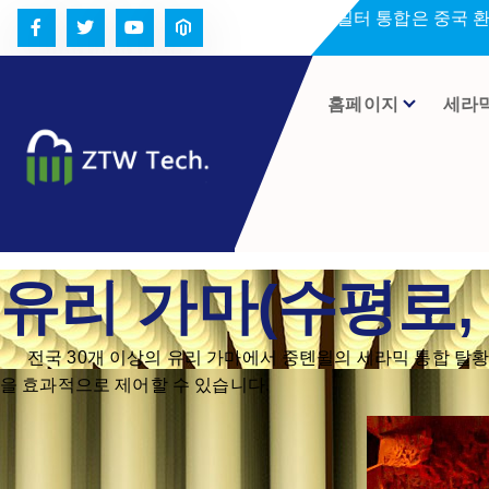
콘
세라미크 필터 통합은 중국 
텐
츠
로
홈페이지
세라
건
너
뛰
기
유리 가마(수평로,
전국 30개 이상의 유리 가마에서 중톈윌의 세라믹 통합 탈황, 
을 효과적으로 제어할 수 있습니다.