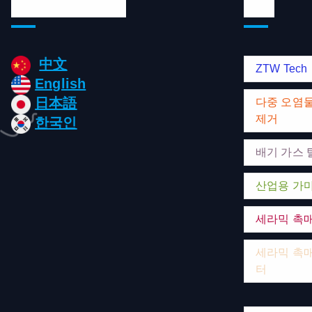
Languages/언어
태그
中文
ZTW Tech
English
日本語
다중 오염
제거
한국인
배기 가스 
산업용 가
세라믹 촉
세라믹 촉매
터