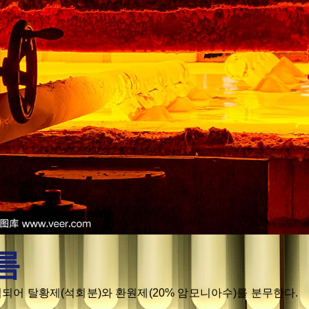
름
유입되어 탈황제(석회분)와 환원제(20% 암모니아수)를 분무한다.