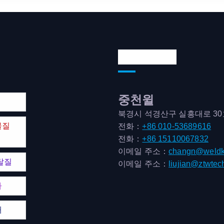
연락처 주소
중천윌
북경시 석경산구 실흥대로 3
물질
전화：
+86 010-53689616
전화：
+86 15110067832
이메일 주소：
changn@weldk
탈질
이메일 주소：
liujian@ztwtec
마
매