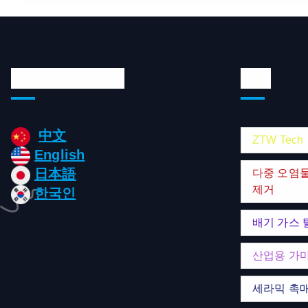
Languages/언어
태그
中文
ZTW Tech
English
日本語
다중 오염
제거
한국인
배기 가스 
산업용 가
세라믹 촉