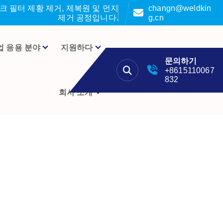
 필터 제황 제거, 제복원 및 먼지
changn@weldkin
제거 공정입니다.
g.cn
업 응용 분야
지원하다
문의하기
+8615110067
832
회사 소개