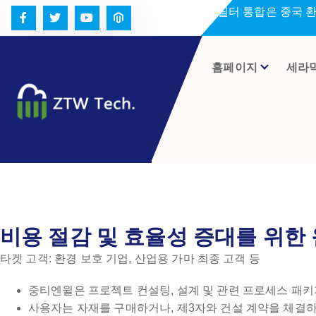
콘
세라미크 필터 통합은 중국 
텐
츠
로
홈페이지
세라
건
너
뛰
기
비용 절감 및 효율성 증대를 위한
타겟 고객: 환경 보호 기업, 산업용 가마 최종 고객 등
중티엔윌은 프로젝트 컨설팅, 설계 및 관련 프로세스 패키
사용자는 자재를 구매하거나, 제3자와 건설 계약을 체결하