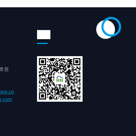
위챗
0호원
ing.cn
h.com