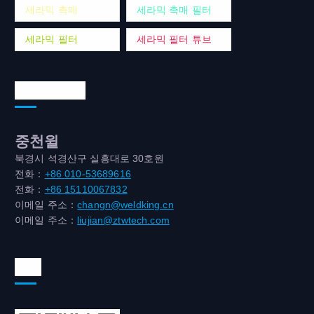
세라믹 촉매
세라믹 촉매 필터
세라믹 필터
세라믹 필터 튜브
연락처 주소
중천윌
북경시 석경산구 실흥대로 30호원
전화：
+86 010-53689616
전화：
+86 15110067832
이메일 주소：
changn@weldking.cn
이메일 주소：
liujian@ztwtech.com
위챗