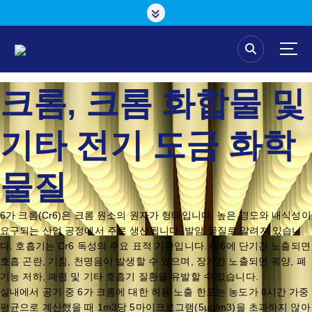
콘
텐
츠
로
건
너
크롬, 크롬 화합물 및
뛰
기
기타 전기 도금 화학
물질
6가 크롬(Cr6)은 크롬 원소의 원자가 형태입니다. 높은 경도와 내식성이
요구되는 산업 공정에서 주로 생산됩니다. 발암 물질로 알려져 있습니
다. 호흡기는 Cr6 독성의 주요 표적 기관입니다. Cr6에 단기간 노출되면
호흡 곤란, 기침, 천명음이 발생할 수 있으며, 장기간 노출되면 궤양, 폐
기능 저하, 폐렴 및 기타 호흡기 질환을 유발할 수 있습니다.
실내에서 공기 중 6가 크롬에 대한 허용 노출 한도는 농도가 8시간 가중
평균으로 계산했을 때 1m3당 5마이크로그램(5µg/m3)을 초과하지 않아