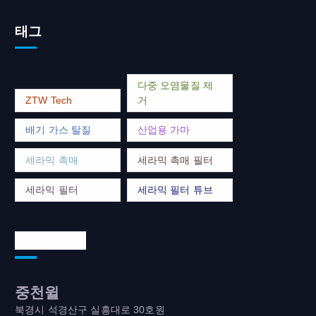
태그
다중 오염물질 제
ZTW Tech
거
배기 가스 탈질
산업용 가마
세라믹 촉매
세라믹 촉매 필터
세라믹 필터
세라믹 필터 튜브
연락처 주소
중천윌
북경시 석경산구 실흥대로 30호원