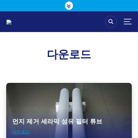
콘
텐
츠
로
건
너
뛰
다운로드
기
먼지 제거 세라믹 섬유 필터 튜브
다운로드