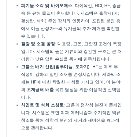
폐기물 소각 및 바이오매스
: 다이옥신, HCl, HF, 중금
속 등 유해 물질이 혼재합니다. 시스템은 흡착제(예:
활성탄, 석회) 주입 장치와 연동하여, 포집된 분진 층
에서 이들 산성가스와 유기물의 추가 제거를 촉진할
수 있습니다.
철강 및 소결 공정
: 대용량, 고온, 고함진 조건이 특징
입니다. 시스템의 높은 기류비와 강건한 구조는 큰 처
리량과 낮은 압력 손실을 동시에 만족시킵니다.
고불소 배기 산업(알루미늄, 도자기)
: HF는 매우 부
식성이 강하고 일반 소재를 손상시킵니다. 세라믹 소
재는 HF에 대한 탁월한 내성을 가지고 있어, 이 분야
의
초저공해 배출
목표 달성을 위한 이상적인 선택입
니다.
시멘트 및 석회 소성로
: 고온과 점착성 분진이 문제입
니다. 시스템은 표면 여과 메커니즘과 주기적인 역류
청소를 통해 점착성 분진의 제거와 재비산을 효과적
으로 관리합니다.