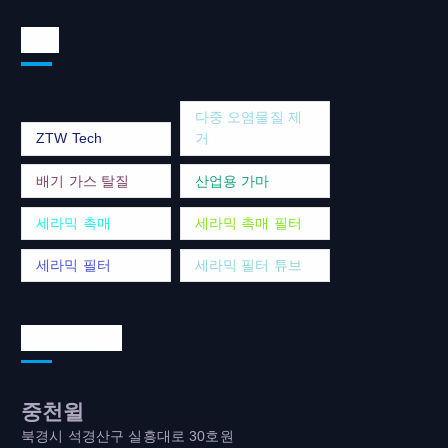
태그
다중 오염물질 제
ZTW Tech
거
배기 가스 탈질
산업용 가마
세라믹 촉매
세라믹 촉매 필터
세라믹 필터
세라믹 필터 튜브
연락처 주소
중천윌
북경시 석경산구 실흥대로 30호원