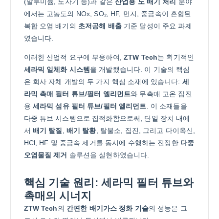
(알루미늄, 도자기 등)과 같은
산업용 노 배기 처리
분야
에서는 고농도의 NOx, SO₂, HF, 먼지, 중금속이 혼합된
복합 오염 배기의
초저공해 배출
기준 달성이 주요 과제
였습니다.
이러한 산업적 요구에 부응하여,
ZTW Tech
는 획기적인
세라믹 일체화 시스템
을 개발했습니다. 이 기술의 핵심
은 회사 자체 개발의 두 가지 핵심 소재에 있습니다:
세
라믹 촉매 필터 튜브/필터 엘리먼트
와 무촉매 고온 집진
용
세라믹 섬유 필터 튜브/필터 엘리먼트
. 이 소재들을
다중 튜브 시스템으로 집적화함으로써, 단일 장치 내에
서
배기 탈질
,
배기 탈황
, 탈불소, 집진, 그리고 다이옥신,
HCl, HF 및 중금속 제거를 동시에 수행하는 진정한
다중
오염물질 제거
솔루션을 실현하였습니다.
핵심 기술 원리: 세라믹 필터 튜브와
촉매의 시너지
ZTW Tech
의
간편한 배기가스 정화 기술
의 성능은 그