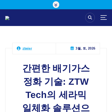
콘
텐
츠
로
건
너
뛰
기
3월, 토, 2026
ztwier
간편한 배기가스
정화 기술: ZTW
Tech의 세라믹
일체화 솔루션으