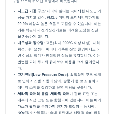
구성 요소의 뛰어난 특성에서 비롯됩니다.
나노급 기공 구조
: 세라믹 필터는 극미세한 나노급 기
공을 가지고 있어, PM2.5 미만의 초미세먼지까지도
99.9% 이상의 높은 효율로 포집할 수 있습니다. 이는
기존 백필터나 전기집진기로는 어려운 고성능 집진
을 가능하게 합니다.
내구성과 장수명
: 고온(최대 900°C 이상 내성), 내화
학성, 내마모성이 뛰어나 가혹한 산업 환경에서도 5
년 이상의 장기간 안정적인 성능을 유지합니다. 이는
빈번한 교체 주기와 유지보수 비용을 크게 줄여줍니
다.
고기류비(Low Pressure Drop)
: 최적화된 구조 설계
로 인해 시스템 저항이 낮아, 송풍기 등 보조 설비의
에너지 소비를 절감하고 운영 비용을 낮춥니다.
세라믹 촉매의 통합
:
세라믹 촉매
가 필터 표면 또는
내부에 직접 코팅 또는 함침되어 있습니다. 이는 배기
가스가 필터를 통과하며 먼지가 포집되는 동시에,
NOx(질소산화물)가 촉매 표면에서 선택적 촉매 환원