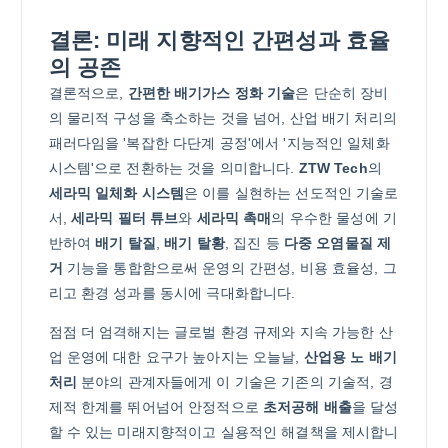
결론: 미래 지향적인 간편성과 효율
의 공존
결론적으로,
간편한 배기가스 정화 기술
은 단순히 장비
의 물리적 구성을 축소하는 것을 넘어, 산업 배기 처리의
패러다임을 '복잡한 다단계 공정'에서 '지능적인 일체화
시스템'으로 전환하는 것을 의미합니다.
ZTW Tech
의
세라믹 일체화 시스템
은 이를 실현하는 선도적인 기술로
서,
세라믹 필터 튜브
와
세라믹 촉매
의 우수한 물성에 기
반하여
배기 탈질
,
배기 탈황
, 집진 등
다중 오염물질 제
거
기능을 통합함으로써 운영의 간편성, 비용 효율성, 그
리고 환경 성과를 동시에 극대화합니다.
점점 더 엄격해지는 글로벌 환경 규제와 지속 가능한 산
업 운영에 대한 요구가 높아지는 오늘날,
산업용 노 배기
처리
분야의 관계자들에게 이 기술은 기존의 기술적, 경
제적 한계를 뛰어넘어 안정적으로
초저공해 배출
을 달성
할 수 있는 미래지향적이고 실용적인 해결책을 제시합니