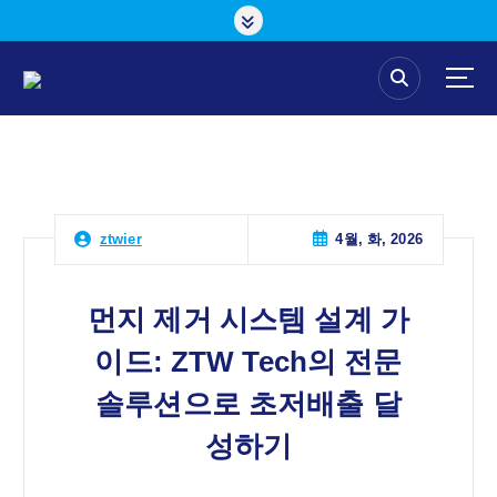
콘
텐
츠
로
건
너
뛰
기
4월, 화, 2026
ztwier
먼지 제거 시스템 설계 가
이드: ZTW Tech의 전문
솔루션으로 초저배출 달
성하기