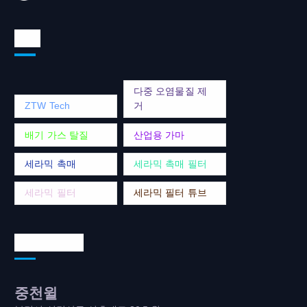
태그
다중 오염물질 제
ZTW Tech
거
배기 가스 탈질
산업용 가마
세라믹 촉매
세라믹 촉매 필터
세라믹 필터
세라믹 필터 튜브
연락처 주소
중천윌