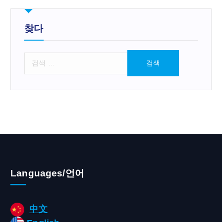
찾다
검
색
:
Languages/언어
中文