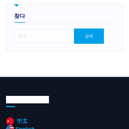
찾다
검
색
:
Languages/언어
中文
English