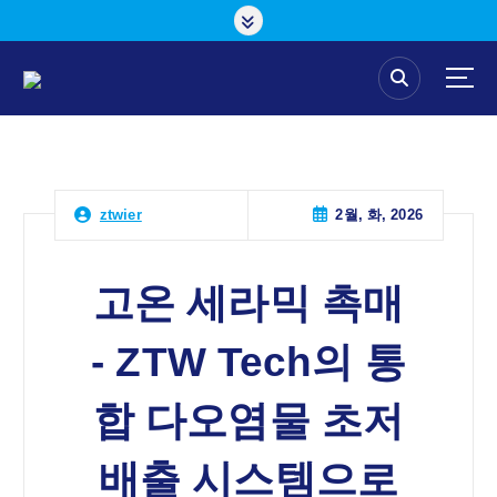
콘
텐
츠
로
건
너
뛰
기
2월, 화, 2026
ztwier
고온 세라믹 촉매
- ZTW Tech의 통
합 다오염물 초저
배출 시스템으로