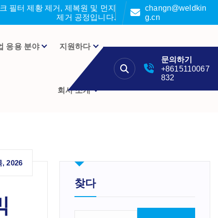
 필터 제황 제거, 제복원 및 먼지
changn@weldkin
제거 공정입니다.
g.cn
업 응용 분야
지원하다
문의하기
+8615110067
832
회사 소개
, 2026
찾다
믹
검