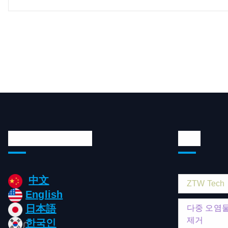
Languages/언어
태그
中文
ZTW Tech
English
日本語
다중 오염
제거
한국인