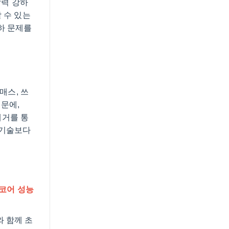
압력 강하
 수 있는
하 문제를
매스, 쓰
때문에,
 제거를 통
 기술보다
코어 성능
와 함께 초