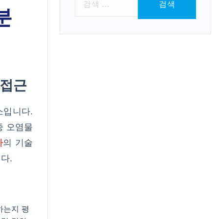
분
색
:
 접근
소입니다.
중 오염물
가
의 기술
다.
하는지 평