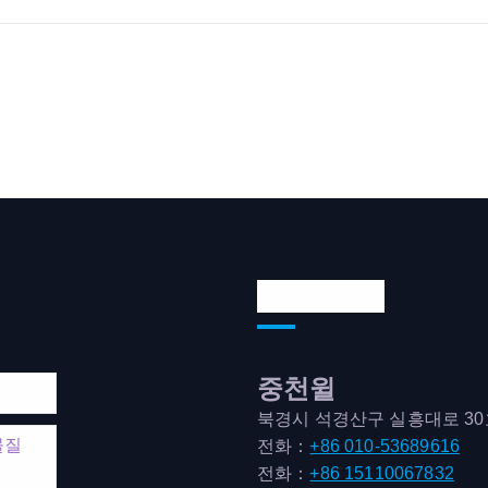
연락처 주소
중천윌
북경시 석경산구 실흥대로 3
물질
전화：
+86 010-53689616
전화：
+86 15110067832