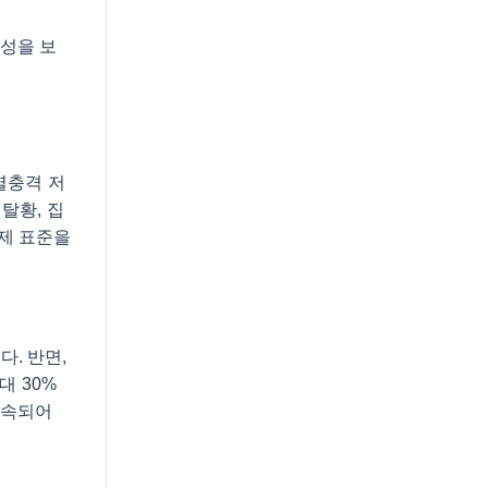
내성을 보
열충격 저
탈황, 집
국제 표준을
. 반면,
대 30%
 지속되어