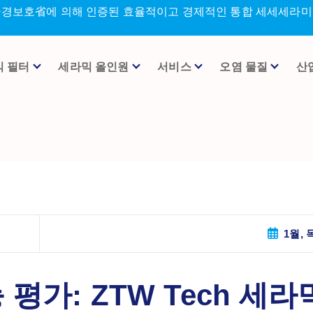
환경보호省에 의해 인증된 효율적이고 경제적인 통합 세세세라미크
믹 필터
세라믹 올인원
서비스
오염 물질
산
1월, 목
평가: ZTW Tech 세라