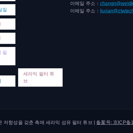
이메일 주소：
changn@weldk
탈질
이메일 주소：
liujian@ztwtec
마
매
 필
세라믹 필터 튜
터
브
한 고온 저항성을 갖춘 촉매 세라믹 섬유 필터 튜브 |
备案号: 京ICP备1