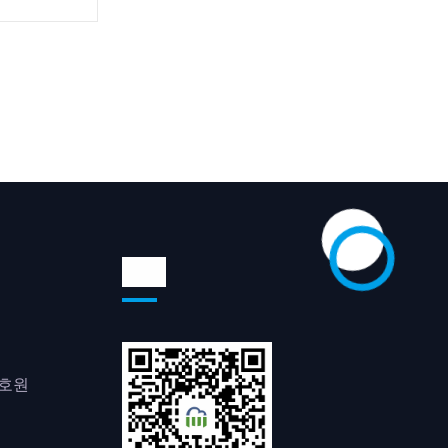
위챗
0호원