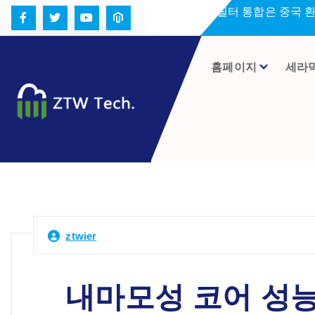
콘
세라미크 필터 통합은 중국 
텐
츠
로
홈페이지
세라
건
너
뛰
기
ztwier
내마모성 코어 성능 