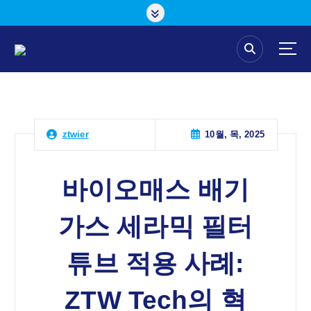
콘
텐
츠
로
건
너
뛰
기
10월, 목, 2025
ztwier
바이오매스 배기
가스 세라믹 필터
튜브 적용 사례:
ZTW Tech의 혁