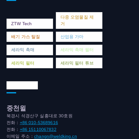
다중 오염물질 제
ZTW Tech
거
배기 가스 탈질
산업용 가마
세라믹 촉매
세라믹 촉매 필터
세라믹 필터
세라믹 필터 튜브
연락처 주소
중천윌
북경시 석경산구 실흥대로 30호원
전화：
+86 010-53689616
전화：
+86 15110067832
이메일 주소：
changn@weldking.cn