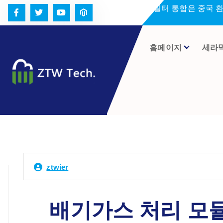
콘
세라미크 필터 통합은 중국 
텐
츠
로
홈페이지
세라
건
너
뛰
기
ztwier
배기가스 처리 모듈: