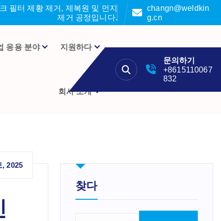
 필터 제황 제거, 제복원 및 먼지
changn@weldkin
제거 공정입니다.
g.cn
업 응용 분야
지원하다
문의하기
+8615110067
832
회사 소개
, 2025
찾다
인
검