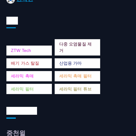
태그
다중 오염물질 제
ZTW Tech
거
배기 가스 탈질
산업용 가마
세라믹 촉매
세라믹 촉매 필터
세라믹 필터
세라믹 필터 튜브
연락처 주소
중천윌