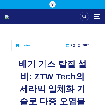
콘
텐
츠
로
건
너
뛰
기
2월, 금, 2026
ztwier
배기 가스 탈질 설
비: ZTW Tech의
세라믹 일체화 기
술로 다중 오염물