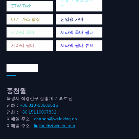
ZTW Tech
거
배기 가스 탈질
산업용 가마
세라믹 촉매
세라믹 촉매 필터
세라믹 필터
세라믹 필터 튜브
연락처 주소
중천윌
북경시 석경산구 실흥대로 30호원
전화：
+86 010-53689616
전화：
+86 15110067832
이메일 주소：
changn@weldking.cn
이메일 주소：
liujian@ztwtech.com