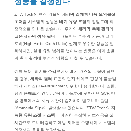
성능을 결정한다
ZTW Tech의 핵심 기술인
세라믹 일체형 다중 오염물질
초저감 시스템
의 성능은
배기 유량 조절
의 정밀도에 직
접적으로 영향을 받습니다. 우리의
세라믹 촉매 필터
와
고온 세라믹 섬유 필터
는 나노미터 수준의 기공과 고기
포비(High Air-to-Cloth Ratio) 설계로 우수한 성능을 발
휘하지만, 설계 유량 범위를 벗어나는 변동은 여과 효율
과 촉매 활성에 부정적 영향을 미칠 수 있습니다.
예를 들어,
폐기물 소각로
에서 배기 가스의 유량이 급변
할 경우,
세라믹 필터
표면의 먼지 케이크 형성이 불균일
해져 재비산(Re-entrainment) 위험이 증가합니다. 또한,
유리 용해로
의 경우, 유량이 과도하게 낮아지면 SCR 반
응 영역에서의 체류 시간이 증가하여 암모니아 슬립
(Ammonia Slip)이 발생할 수 있습니다. ZTW Tech의
지
능형 유량 조절 시스템
은 이러한 복잡한 상호작용을 실
시간으로 모니터링하고 예방 제어를 수행하여 시스템의
안정성과 효율을 보장합니다.