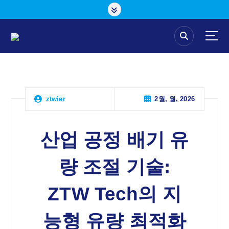
콘
텐
츠
로
건
너
뛰
기
2월, 월, 2026
ztwier
산업 공정 배기 유
량 조절 기술:
ZTW Tech의 지
능형 유량 최적화