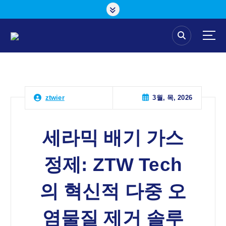
콘
텐
츠
로
건
너
뛰
기
3월, 목, 2026
ztwier
세라믹 배기 가스
정제: ZTW Tech
의 혁신적 다중 오
염물질 제거 솔루