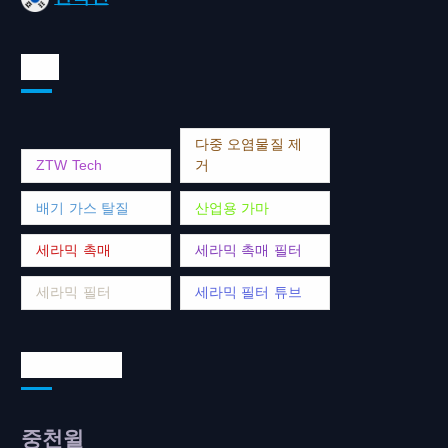
태그
다중 오염물질 제
ZTW Tech
거
배기 가스 탈질
산업용 가마
세라믹 촉매
세라믹 촉매 필터
세라믹 필터
세라믹 필터 튜브
연락처 주소
중천윌