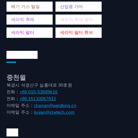
배기 가스 탈질
산업용 가마
세라믹 촉매
세라믹 촉매 필터
세라믹 필터
세라믹 필터 튜브
연락처 주소
중천윌
북경시 석경산구 실흥대로 30호원
전화：
+86 010-53689616
전화：
+86 15110067832
이메일 주소：
changn@weldking.cn
이메일 주소：
liujian@ztwtech.com
위챗