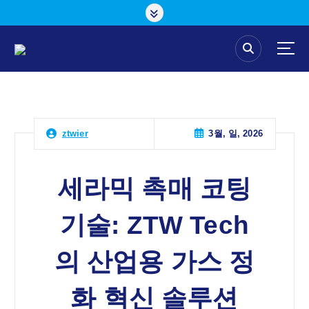
콘
텐
츠
로
건
너
뛰
기
3월, 일, 2026
ztwier
세라믹 촉매 코팅
기술: ZTW Tech
의 산업용 가스 정
화 혁신 솔루션