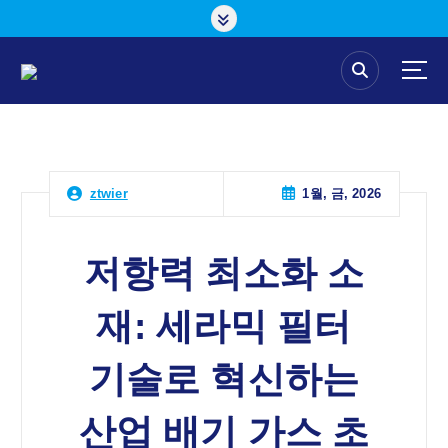
콘
텐
츠
로
건
너
뛰
기
1월, 금, 2026
ztwier
저항력 최소화 소
재: 세라믹 필터
기술로 혁신하는
산업 배기 가스 초