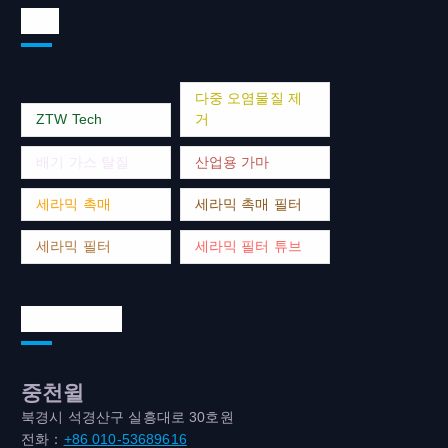
태그
다중 오염물질 제
ZTW Tech
거
배기 가스 탈질
산업용 가마
세라믹 촉매
세라믹 촉매 필터
세라믹 필터
세라믹 필터 튜브
연락처 주소
중천윌
북경시 석경산구 실흥대로 30호원
전화：
+86 010-53689616