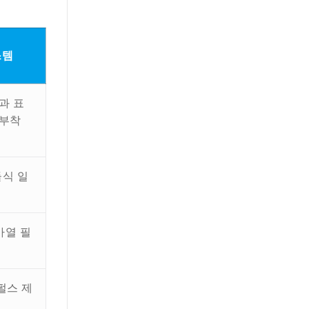
스템
과 표
 부착
듈식 일
가열 필
 펄스 제