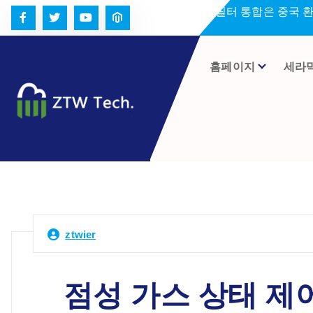
콘
세라미크 필터 통합은 중국 
텐
츠
로
홈페이지
세라
건
너
뛰
기
ztwier
점성 가스 상태 제어