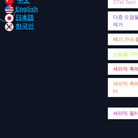
中文
ZTW Tech
English
日本語
다중 오염
제거
한국인
배기 가스 
산업용 가
세라믹 촉
세라믹 촉매
터
세라믹 필