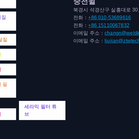
중천윌
북경시 석경산구 실흥대로 3
물질
전화：
+86 010-53689616
전화：
+86 15110067832
이메일 주소：
changn@weldk
탈질
이메일 주소：
liujian@ztwtec
마
매
 필
세라믹 필터 튜
터
브