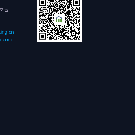
0호원
ing.cn
h.com