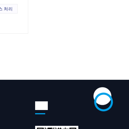
스 처리
위챗