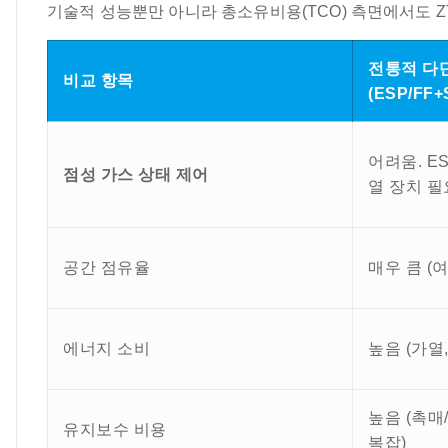
기술적 성능뿐만 아니라 총소유비용(TCO) 측면에서도 ZT
전통적 다
비교 항목
(ESP/FF
어려움. E
점성 가스 상태 제어
열 장치 필
공간 점유율
매우 큼 (
에너지 소비
높음 (가열,
높음 (촉매
유지보수 비용
복잡)