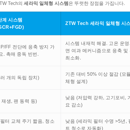
W Tech의
세라믹 일체형 시스템
은 뚜렷한 장점을 가집니다.
단계 시스템
ZTW Tech 세라믹 일체형 시
+SCR+FGD)
시스템 내재적 해결. 고온 운영
SP/FF 전단에 응축 방지 가
면 여과 메커니즘으로 응축 및
요. 촉매 중독 빈번.
최소화.
기존 대비 50% 이상 절감 (모
여러 개의 독립 장치)
체형 설계)
낮음 (저압력 강하, 고기포비, 
 재생, 팬 동력 등)
요 감소)
/필터 교체 주기 짧음, 청소
낮음 (세라믹 필터 수명 >5년,
트 청소로 자동화)