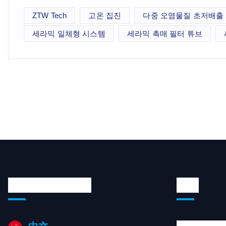
ZTW Tech
고온 집진
다중 오염물질 초저배출
세라믹 일체형 시스템
세라믹 촉매 필터 튜브
Languages/언어
태그