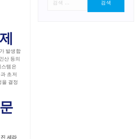
색
:
과제
가 발생합
 인산 등의
시스템은
증과 초저
성을 결정
 문
집진 세라