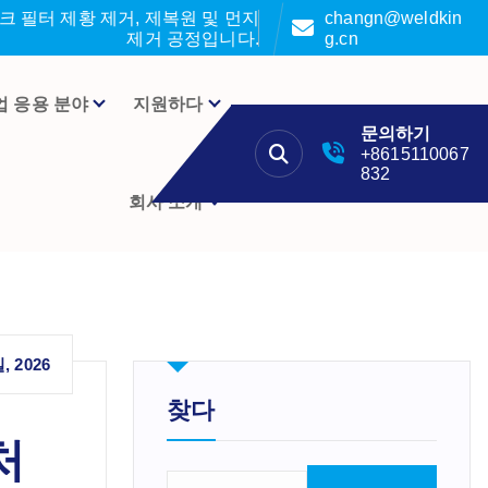
 필터 제황 제거, 제복원 및 먼지
changn@weldkin
제거 공정입니다.
g.cn
업 응용 분야
지원하다
문의하기
+8615110067
832
회사 소개
, 2026
찾다
처
검