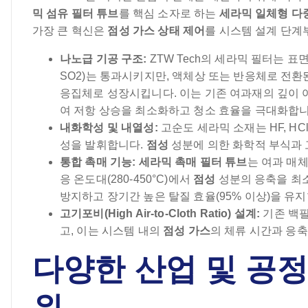
믹 섬유 필터 튜브
를 핵심 소자로 하는
세라믹 일체형 다
가장 큰 혁신은
점성 가스 상태 제어
를 시스템 설계 단계
나노급 기공 구조:
ZTW Tech의 세라믹 필터는 표
SO2)는 통과시키지만, 액체상 또는 반응체로 전환
응집체로 성장시킵니다. 이는 기존 여과재의 깊이 여과(Depth
여 저항 상승을 최소화하고 청소 효율을 극대화합니
내화학성 및 내열성:
고순도 세라믹 소재는 HF, HC
성을 발휘합니다.
점성
성분에 의한 화학적 부식과
통합 촉매 기능:
세라믹 촉매 필터 튜브
는 여과 매체
응 온도대(280-450°C)에서
점성
성분의 응축을 최소
방지하고 장기간 높은 탈질 효율(95% 이상)을 유
고기포비(High Air-to-Cloth Ratio) 설계:
기존 백필
고, 이는 시스템 내의
점성 가스
의 체류 시간과 응축
다양한 산업 및 공정
위