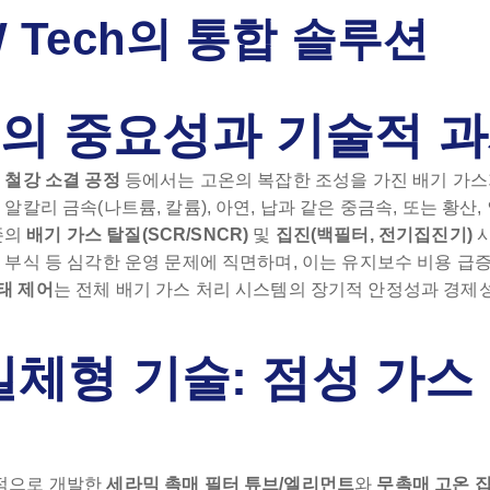
 Tech의 통합 솔루션
어의 중요성과 기술적 
 철강 소결 공정
등에서는 고온의 복잡한 조성을 가진 배기 가스
 알칼리 금속(나트륨, 칼륨), 아연, 납과 같은 중금속, 또는 황산,
존의
배기 가스 탈질(SCR/SNCR)
및
집진(백필터, 전기집진기)
비 부식 등 심각한 운영 문제에 직면하며, 이는 유지보수 비용 급
태 제어
는 전체 배기 가스 처리 시스템의 장기적 안정성과 경제
 일체형 기술: 점성 가스
자적으로 개발한
세라믹 촉매 필터 튜브/엘리먼트
와
무촉매 고온 