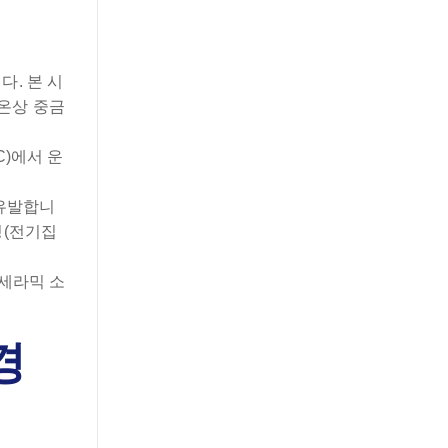
. 본 시
온상 중금
C)에서 운
 유발합니
정(전기집
 세라믹 소
경