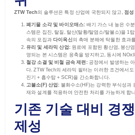
ZTW Tech
의 솔루션은 특정 산업에 국한되지 않고,
점성
폐기물 소각 및 바이오매스:
배기 가스 내 높은 수분
스템은 집진, 탈질, 탈산(탈황/탈염소/탈불소)을 1탑(
속의 포집과
다이옥신
의 촉매 분해에 탁월한 효과를
유리 및 세라믹 산업:
원료에 포함된 황산염, 붕산염
영되는 본 시스템은 응축을 방지하고, 동시에 NO
철강 소결 및 비철 금속 제련:
공정에서 발생하는 아연
다. ZTW Tech의 세라믹 필터는 이러한 조건에서
진기 + 흡수탑 + SCR)을 간소화합니다.
고불소(F) 산업:
불화수소(HF)는 강력한 부식성과
재와 설계를 적용하여 안전한 처리를 가능하게 합니
기존 기술 대비 경쟁
제성