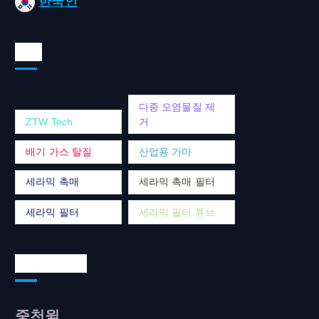
한국인
태그
다중 오염물질 제
ZTW Tech
거
배기 가스 탈질
산업용 가마
세라믹 촉매
세라믹 촉매 필터
세라믹 필터
세라믹 필터 튜브
연락처 주소
중천윌