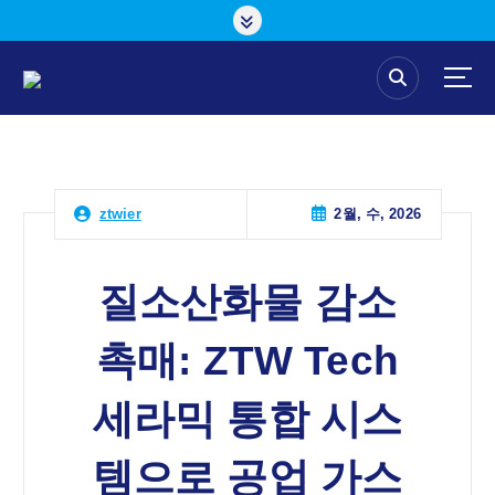
콘
텐
츠
로
건
너
뛰
기
2월, 수, 2026
ztwier
질소산화물 감소
촉매: ZTW Tech
세라믹 통합 시스
템으로 공업 가스