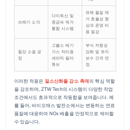
유해 물질 제
다이옥신 및
거 효율성 향
쓰레기 소각
중금속 제거
상과 운영 비
통합 시스템
용 절감
고불소 배기
부식 저항성
철강 소결 공
가스 처리용
강화 및 유지
정
세라믹 필터
보수 간격 연
튜브
장
이러한 적용은
질소산화물 감소 촉매
의 핵심 역할
을 강조하며, ZTW Tech의 시스템이 다양한 작업
조건에서도 효과적으로 작동함을 보여줍니다. 예
를 들어, 바이오매스 발전소에서는 변동하는 연료
품질에 대응하여 NOx 배출을 안정적으로 제어할
수 있습니다.