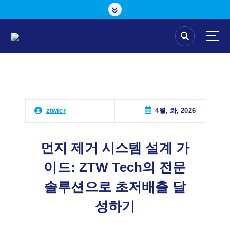
콘
텐
츠
로
건
너
뛰
기
4월, 화, 2026
ztwier
먼지 제거 시스템 설계 가
이드: ZTW Tech의 전문
솔루션으로 초저배출 달
성하기