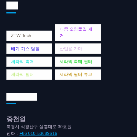
태그
다중 오염물질 제
ZTW Tech
거
배기 가스 탈질
산업용 가마
세라믹 촉매
세라믹 촉매 필터
세라믹 필터
세라믹 필터 튜브
연락처 주소
중천윌
북경시 석경산구 실흥대로 30호원
전화：
+86 010-53689616