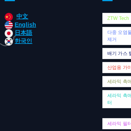
中文
ZTW Tech
English
日本語
다중 오염
제거
한국인
배기 가스 
산업용 가
세라믹 촉
세라믹 촉매
터
세라믹 필