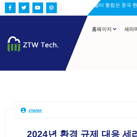
콘
세라미크 필터 통합은 중국 
텐
츠
로
홈페이지
세라
건
너
뛰
기
ztwier
2024년 환경 규제 대응 세