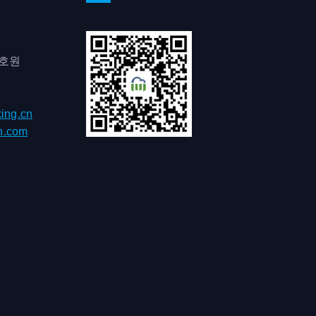
0호원
ing.cn
h.com