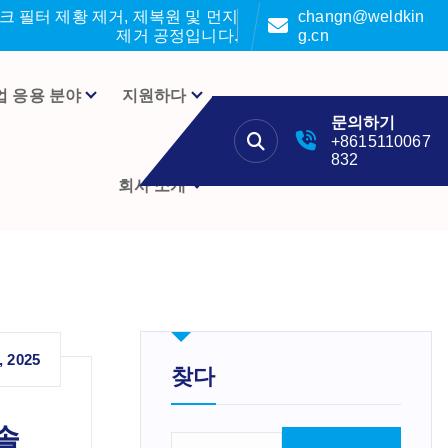
 필터 제황 제거, 제복원 및 먼지
changn@weldkin
제거 공정입니다.
g.cn
업 응용 분야
지원하다
문의하기
+8615110067
832
회사 소개
, 2025
찾다
솔
검