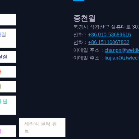
중천윌
북경시 석경산구 실흥대로 3
물질
전화：
+86 010-53689616
전화：
+86 15110067832
이메일 주소：
changn@weldk
탈질
이메일 주소：
liujian@ztwtec
마
매
 필
세라믹 필터 튜
터
브