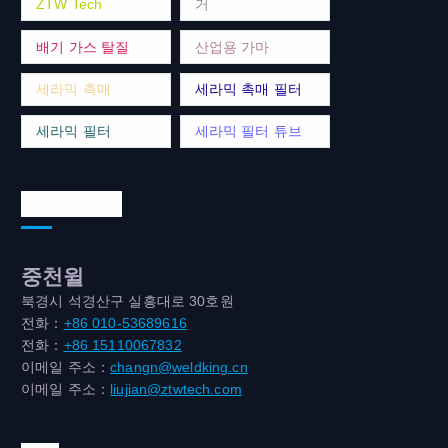
ZTW Tech
거
배기 가스 탈질
산업용 가마
세라믹 촉매
세라믹 촉매 필터
세라믹 필터
세라믹 필터 튜브
연락처 주소
중천윌
북경시 석경산구 실흥대로 30호원
전화：
+86 010-53689616
전화：
+86 15110067832
이메일 주소：
changn@weldking.cn
이메일 주소：
liujian@ztwtech.com