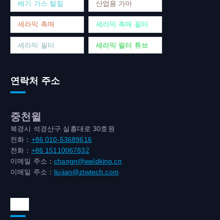
배기 가스 탈질
산업용 가마
세라믹 촉매
세라믹 촉매 필터
세라믹 필터
세라믹 필터 튜브
연락처 주소
중천윌
북경시 석경산구 실흥대로 30호원
전화：
+86 010-53689616
전화：
+86 15110067832
이메일 주소：
changn@weldking.cn
이메일 주소：
liujian@ztwtech.com
위챗