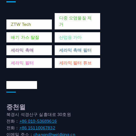
다중 오염물질 제
ZTW Tech
거
배기 가스 탈질
산업용 가마
세라믹 촉매
세라믹 촉매 필터
세라믹 필터
세라믹 필터 튜브
연락처 주소
중천윌
북경시 석경산구 실흥대로 30호원
전화：
+86 010-53689616
전화：
+86 15110067832
이메일 주소：
changn@weldking.cn