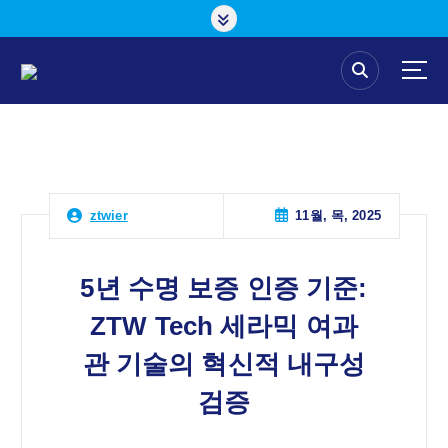
콘
텐
츠
로
건
너
뛰
기
11월, 목, 2025
ztwier
5년 수명 보증 인증 기준:
ZTW Tech 세라믹 여과
관 기술의 혁신적 내구성
검증