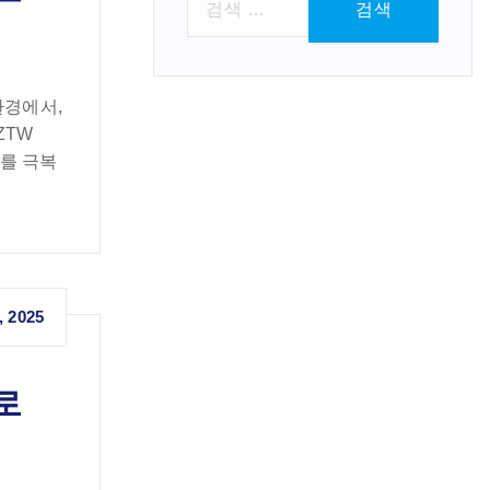
색
:
환경에서,
ZTW
계를 극복
, 2025
로