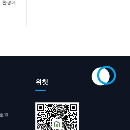
업 환경에
위챗
0호원