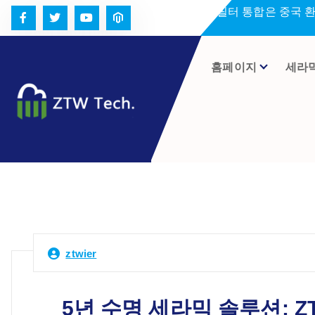
콘
세라미크 필터 통합은 중국 
텐
츠
로
홈페이지
세라
건
너
뛰
기
ztwier
5년 수명 세라믹 솔루션: Z