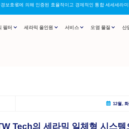
환경보호省에 의해 인증된 효율적이고 경제적인 통합 세세세라미크
믹 필터
세라믹 올인원
서비스
오염 물질
산
12월, 화
TW Tech의 세라믹 일체형 시스템