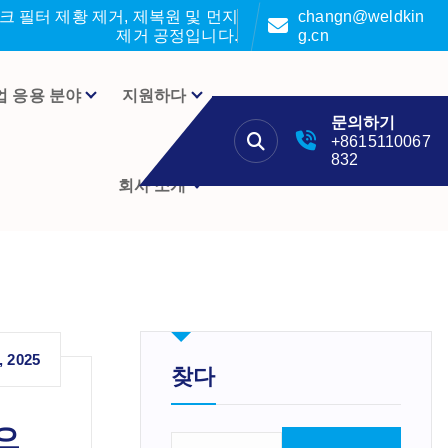
 필터 제황 제거, 제복원 및 먼지
changn@weldkin
제거 공정입니다.
g.cn
업 응용 분야
지원하다
문의하기
+8615110067
832
회사 소개
, 2025
찾다
으
검