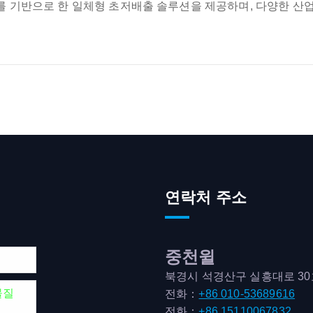
필터를 기반으로 한 일체형 초저배출 솔루션을 제공하며, 다양한 산
연락처 주소
중천윌
북경시 석경산구 실흥대로 3
물질
전화：
+86 010-53689616
전화：
+86 15110067832