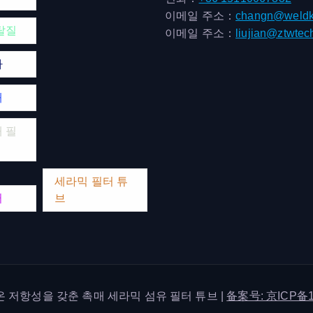
이메일 주소：
changn@weldk
탈질
이메일 주소：
liujian@ztwtec
마
매
 필
세라믹 필터 튜
터
브
한 고온 저항성을 갖춘 촉매 세라믹 섬유 필터 튜브 |
备案号: 京ICP备1