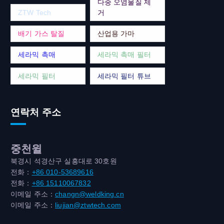
다중 오염물질 제
ZTW Tech
거
배기 가스 탈질
산업용 가마
세라믹 촉매
세라믹 촉매 필터
세라믹 필터
세라믹 필터 튜브
연락처 주소
중천윌
북경시 석경산구 실흥대로 30호원
전화：
+86 010-53689616
전화：
+86 15110067832
이메일 주소：
changn@weldking.cn
이메일 주소：
liujian@ztwtech.com