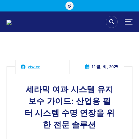
콘
텐
츠
로
건
너
뛰
기
11월, 화, 2025
ztwier
세라믹 여과 시스템 유지
보수 가이드: 산업용 필
터 시스템 수명 연장을 위
한 전문 솔루션