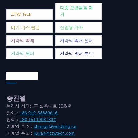
다중 오염물질 제
ZTW Tech
거
배기 가스 탈질
산업용 가마
세라믹 촉매
세라믹 촉매 필터
세라믹 필터
세라믹 필터 튜브
연락처 주소
중천윌
북경시 석경산구 실흥대로 30호원
전화：
+86 010-53689616
전화：
+86 15110067832
이메일 주소：
changn@weldking.cn
이메일 주소：
liujian@ztwtech.com