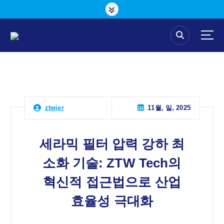
콘
텐
츠
로
건
너
뛰
기
11월, 일, 2025
ztwier
세라믹 필터 압력 강하 최
소화 기술: ZTW Tech의
혁신적 접근법으로 산업
효율성 극대화