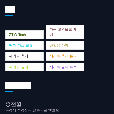
태그
다중 오염물질 제
ZTW Tech
거
배기 가스 탈질
산업용 가마
세라믹 촉매
세라믹 촉매 필터
세라믹 필터
세라믹 필터 튜브
연락처 주소
중천윌
북경시 석경산구 실흥대로 30호원