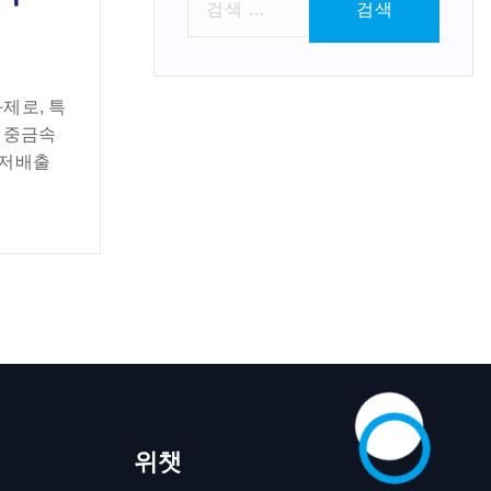
색
:
과제로, 특
리 중금속
초저배출
위챗