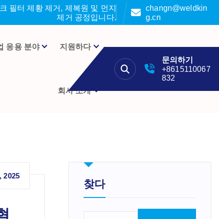
 필터 제황 제거, 제복원 및 먼지
changn@weldkin
제거 공정입니다.
g.cn
업 응용 분야
지원하다
문의하기
+8615110067
832
회사 소개
, 2025
찾다
혁
검