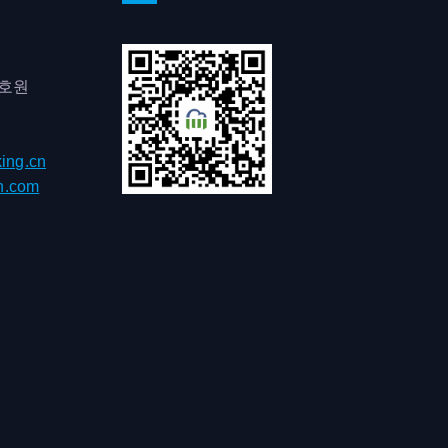
0호원
ing.cn
h.com