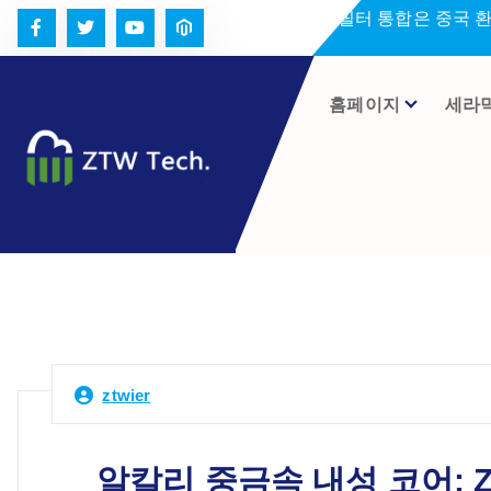
콘
세라미크 필터 통합은 중국 
텐
츠
로
홈페이지
세라
건
너
뛰
기
ztwier
알칼리 중금속 내성 코어: Z