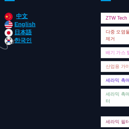
中文
ZTW Tech
English
日本語
다중 오염
제거
한국인
배기 가스 
산업용 가
세라믹 촉
세라믹 촉매
터
세라믹 필