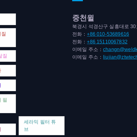
중천윌
북경시 석경산구 실흥대로 3
물질
전화：
+86 010-53689616
전화：
+86 15110067832
이메일 주소：
changn@weldk
탈질
이메일 주소：
liujian@ztwtec
마
매
 필
세라믹 필터 튜
터
브