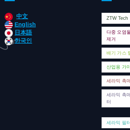
中文
ZTW Tech
English
日本語
다중 오염
제거
한국인
배기 가스 
산업용 가
세라믹 촉
세라믹 촉매
터
세라믹 필