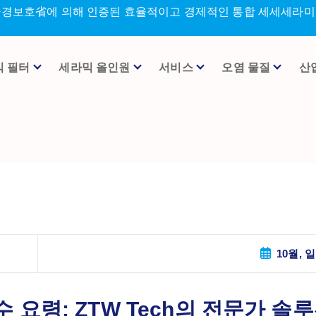
환경보호省에 의해 인증된 효율적이고 경제적인 통합 세세세라미크
믹 필터
세라믹 올인원
서비스
오염 물질
산
10월, 일
요령: ZTW Tech의 전문가 솔