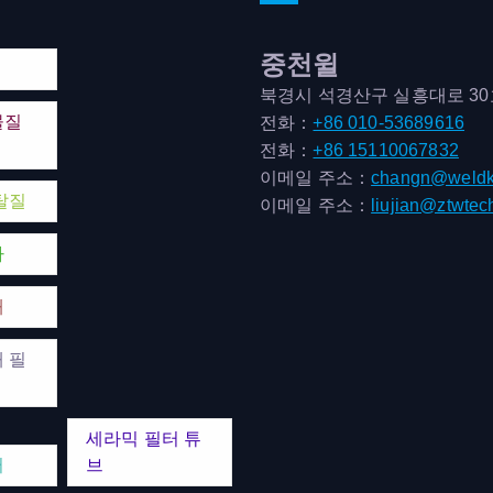
중천윌
북경시 석경산구 실흥대로 3
물질
전화：
+86 010-53689616
전화：
+86 15110067832
이메일 주소：
changn@weldk
탈질
이메일 주소：
liujian@ztwtec
마
매
 필
세라믹 필터 튜
터
브