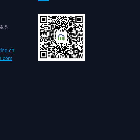
0호원
ing.cn
h.com