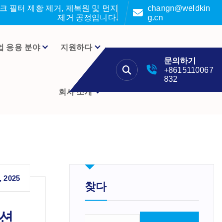
 필터 제황 제거, 제복원 및 먼지
changn@weldkin
제거 공정입니다.
g.cn
업 응용 분야
지원하다
문의하기
+8615110067
832
회사 소개
, 2025
찾다
루션
검