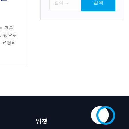
색
:
는 것은
 바탕으로
수 요령의
위챗