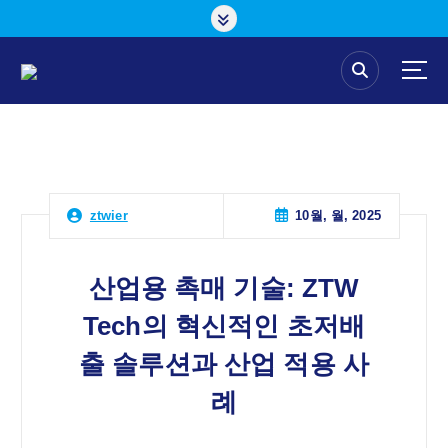
콘
텐
츠
로
건
너
뛰
기
10월, 월, 2025
ztwier
산업용 촉매 기술: ZTW
Tech의 혁신적인 초저배
출 솔루션과 산업 적용 사
례