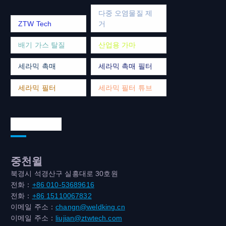
다중 오염물질 제
ZTW Tech
거
배기 가스 탈질
산업용 가마
세라믹 촉매
세라믹 촉매 필터
세라믹 필터
세라믹 필터 튜브
연락처 주소
중천윌
북경시 석경산구 실흥대로 30호원
전화：
+86 010-53689616
전화：
+86 15110067832
이메일 주소：
changn@weldking.cn
이메일 주소：
liujian@ztwtech.com