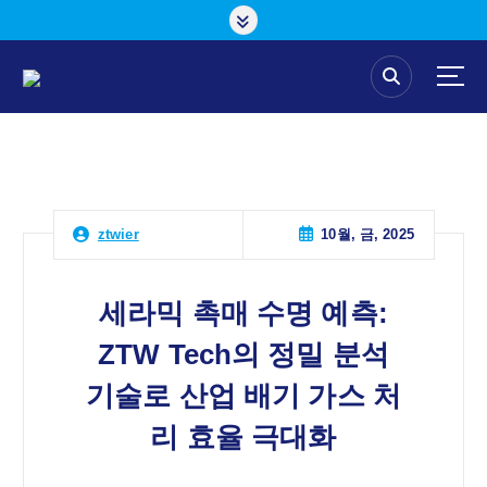
콘
텐
츠
로
건
너
뛰
기
10월, 금, 2025
ztwier
세라믹 촉매 수명 예측:
ZTW Tech의 정밀 분석
기술로 산업 배기 가스 처
리 효율 극대화