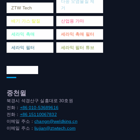
다중 오염물질 제
ZTW Tech
거
배기 가스 탈질
산업용 가마
세라믹 촉매
세라믹 촉매 필터
세라믹 필터
세라믹 필터 튜브
연락처 주소
중천윌
북경시 석경산구 실흥대로 30호원
전화：
+86 010-53689616
전화：
+86 15110067832
이메일 주소：
changn@weldking.cn
이메일 주소：
liujian@ztwtech.com