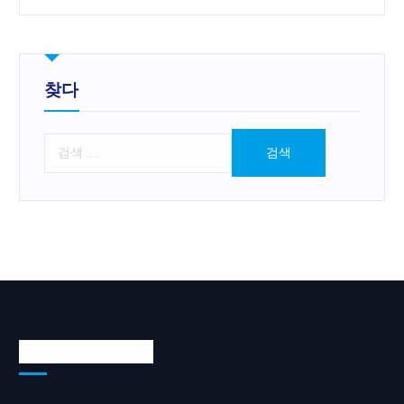
찾다
검
색
:
Languages/언어