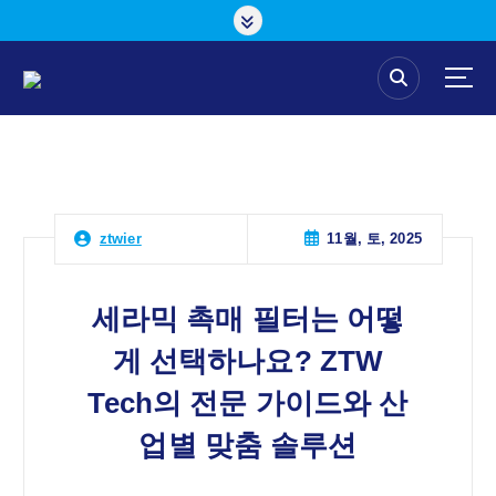
콘
텐
츠
로
건
너
뛰
기
11월, 토, 2025
ztwier
세라믹 촉매 필터는 어떻
게 선택하나요? ZTW
Tech의 전문 가이드와 산
업별 맞춤 솔루션