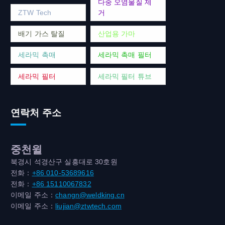
다중 오염물질 제
ZTW Tech
거
배기 가스 탈질
산업용 가마
세라믹 촉매
세라믹 촉매 필터
세라믹 필터
세라믹 필터 튜브
연락처 주소
중천윌
북경시 석경산구 실흥대로 30호원
전화：
+86 010-53689616
전화：
+86 15110067832
이메일 주소：
changn@weldking.cn
이메일 주소：
liujian@ztwtech.com