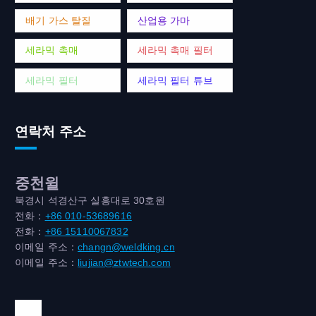
배기 가스 탈질
산업용 가마
세라믹 촉매
세라믹 촉매 필터
세라믹 필터
세라믹 필터 튜브
연락처 주소
중천윌
북경시 석경산구 실흥대로 30호원
전화：
+86 010-53689616
전화：
+86 15110067832
이메일 주소：
changn@weldking.cn
이메일 주소：
liujian@ztwtech.com
위챗