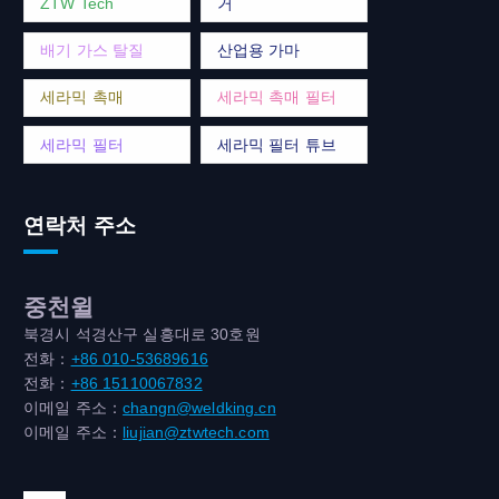
ZTW Tech
거
배기 가스 탈질
산업용 가마
세라믹 촉매
세라믹 촉매 필터
세라믹 필터
세라믹 필터 튜브
연락처 주소
중천윌
북경시 석경산구 실흥대로 30호원
전화：
+86 010-53689616
전화：
+86 15110067832
이메일 주소：
changn@weldking.cn
이메일 주소：
liujian@ztwtech.com