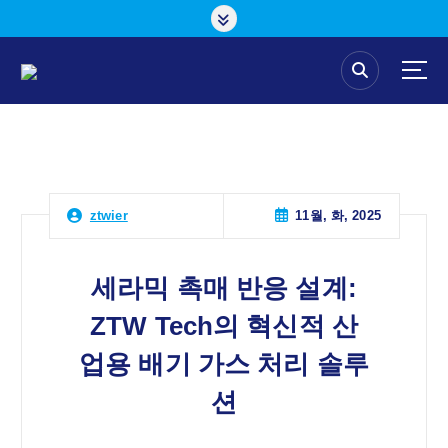
콘
텐
츠
로
건
너
뛰
기
11월, 화, 2025
ztwier
세라믹 촉매 반응 설계:
ZTW Tech의 혁신적 산
업용 배기 가스 처리 솔루
션