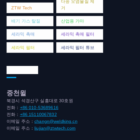
다중 오염물질 제
ZTW Tech
거
배기 가스 탈질
산업용 가마
세라믹 촉매
세라믹 촉매 필터
세라믹 필터
세라믹 필터 튜브
연락처 주소
중천윌
북경시 석경산구 실흥대로 30호원
전화：
+86 010-53689616
전화：
+86 15110067832
이메일 주소：
changn@weldking.cn
이메일 주소：
liujian@ztwtech.com