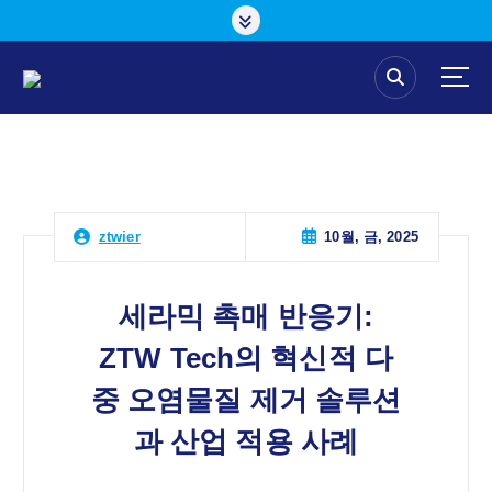
콘
텐
츠
로
건
너
뛰
기
10월, 금, 2025
ztwier
세라믹 촉매 반응기:
ZTW Tech의 혁신적 다
중 오염물질 제거 솔루션
과 산업 적용 사례