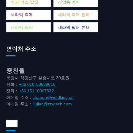
배기 가스 탈질
산업용 가마
세라믹 촉매
세라믹 촉매 필터
세라믹 필터
세라믹 필터 튜브
연락처 주소
중천윌
북경시 석경산구 실흥대로 30호원
전화：
+86 010-53689616
전화：
+86 15110067832
이메일 주소：
changn@weldking.cn
이메일 주소：
liujian@ztwtech.com
위챗