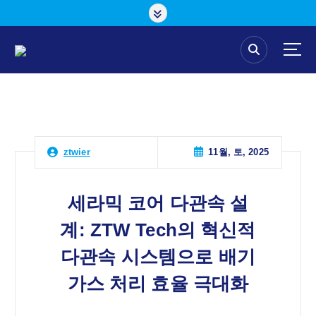
콘
텐
츠
로
건
너
뛰
기
11월, 토, 2025
ztwier
세라믹 코어 다관속 설
계: ZTW Tech의 혁신적
다관속 시스템으로 배기
가스 처리 효율 극대화