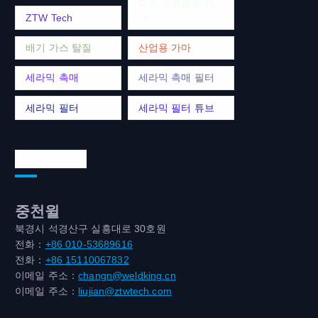
다중 오염물질 제
ZTW Tech
거
배기 가스 탈질
산업용 가마
세라믹 촉매
세라믹 촉매 필터
세라믹 필터
세라믹 필터 튜브
연락처 주소
중천윌
북경시 석경산구 실흥대로 30호원
전화：
+86 010-53689616
전화：
+86 15110067832
이메일 주소：
changn@weldking.cn
이메일 주소：
liujian@ztwtech.com