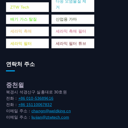
다중 오염물질 제
ZTW Tech
거
배기 가스 탈질
산업용 가마
세라믹 촉매
세라믹 촉매 필터
세라믹 필터
세라믹 필터 튜브
연락처 주소
중천윌
북경시 석경산구 실흥대로 30호원
전화：
+86 010-53689616
전화：
+86 15110067832
이메일 주소：
changn@weldking.cn
이메일 주소：
liujian@ztwtech.com