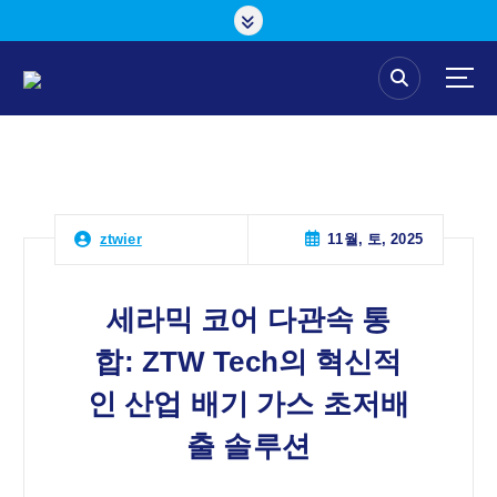
콘
텐
츠
로
건
너
뛰
기
11월, 토, 2025
ztwier
세라믹 코어 다관속 통
합: ZTW Tech의 혁신적
인 산업 배기 가스 초저배
출 솔루션