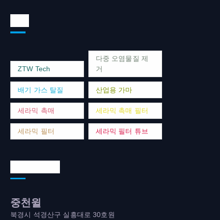
태그
다중 오염물질 제
ZTW Tech
거
배기 가스 탈질
산업용 가마
세라믹 촉매
세라믹 촉매 필터
세라믹 필터
세라믹 필터 튜브
연락처 주소
중천윌
북경시 석경산구 실흥대로 30호원