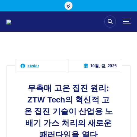
콘
텐
츠
로
건
너
뛰
기
10월, 금, 2025
ztwier
무촉매 고온 집진 원리:
ZTW Tech의 혁신적 고
온 집진 기술이 산업용 노
배기 가스 처리의 새로운
패러다임을 열다