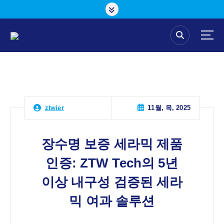
콘
텐
츠
로
건
너
뛰
기
11월, 목, 2025
ztwier
장수명 보증 세라믹 제품
인증: ZTW Tech의 5년
이상 내구성 검증된 세라
믹 여과 솔루션