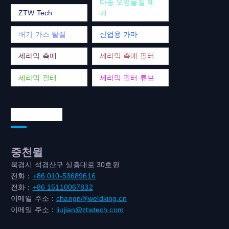
다중 오염물질 제
ZTW Tech
거
배기 가스 탈질
산업용 가마
세라믹 촉매
세라믹 촉매 필터
세라믹 필터
세라믹 필터 튜브
연락처 주소
중천윌
북경시 석경산구 실흥대로 30호원
전화：
+86 010-53689616
전화：
+86 15110067832
이메일 주소：
changn@weldking.cn
이메일 주소：
liujian@ztwtech.com