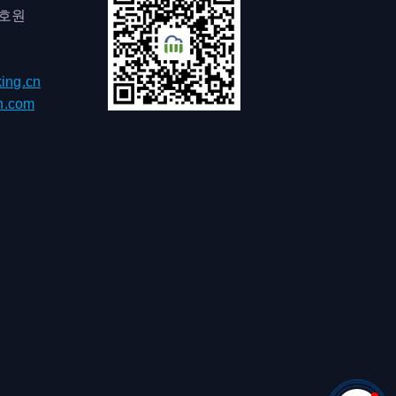
0호원
ing.cn
h.com