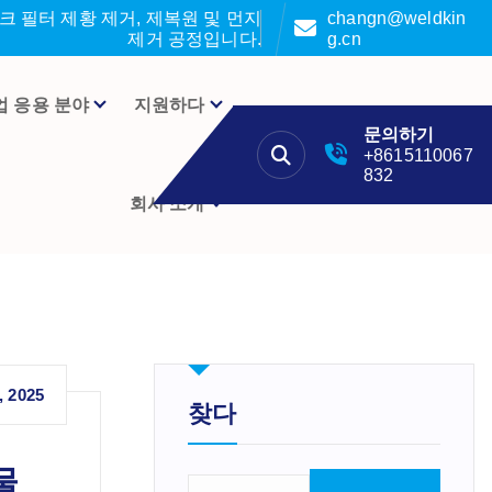
 필터 제황 제거, 제복원 및 먼지
changn@weldkin
제거 공정입니다.
g.cn
업 응용 분야
지원하다
문의하기
+8615110067
832
회사 소개
, 2025
찾다
물
검