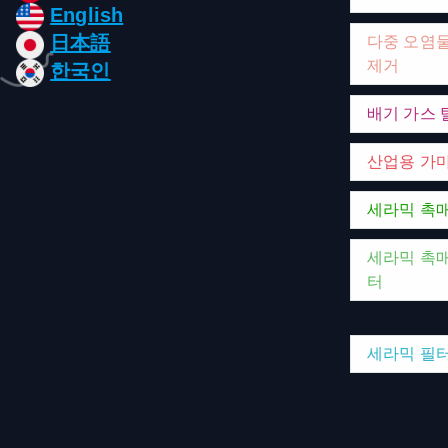
English
日本語
다중 오염
제거
한국인
배기 가스 
산업용 가
세라믹 촉
세라믹 촉매
터
세라믹 필