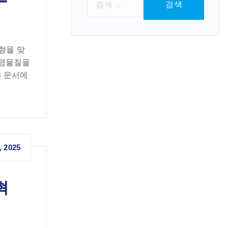
색
:
형을 맞
오염물질을
본 문서에
, 2025
혁