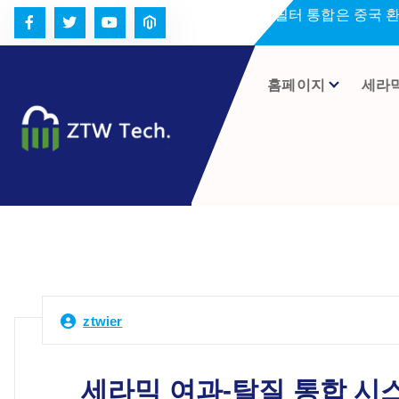
콘
세라미크 필터 통합은 중국 
텐
츠
로
홈페이지
세라
건
너
뛰
기
ztwier
세라믹 여과-탈질 통합 시스템