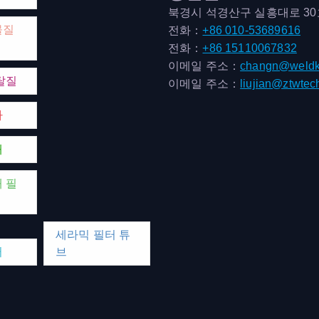
북경시 석경산구 실흥대로 3
물질
전화：
+86 010-53689616
전화：
+86 15110067832
이메일 주소：
changn@weldk
탈질
이메일 주소：
liujian@ztwtec
마
매
 필
세라믹 필터 튜
터
브