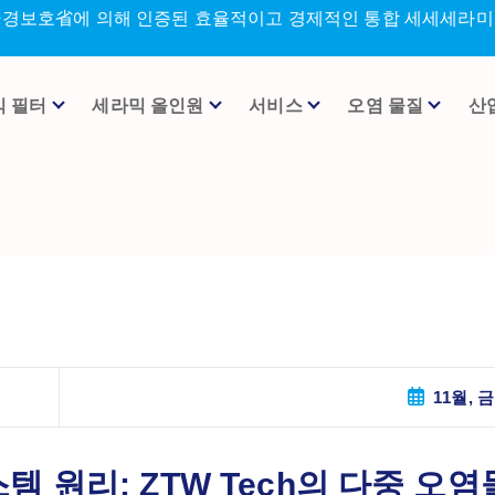
환경보호省에 의해 인증된 효율적이고 경제적인 통합 세세세라미크
믹 필터
세라믹 올인원
서비스
오염 물질
산
11월, 금
 원리: ZTW Tech의 다중 오염