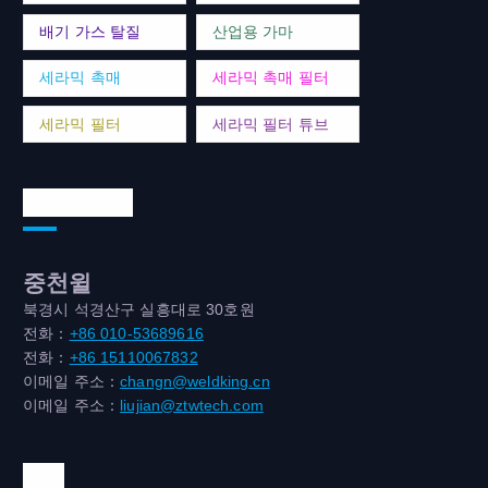
배기 가스 탈질
산업용 가마
세라믹 촉매
세라믹 촉매 필터
세라믹 필터
세라믹 필터 튜브
연락처 주소
중천윌
북경시 석경산구 실흥대로 30호원
전화：
+86 010-53689616
전화：
+86 15110067832
이메일 주소：
changn@weldking.cn
이메일 주소：
liujian@ztwtech.com
위챗