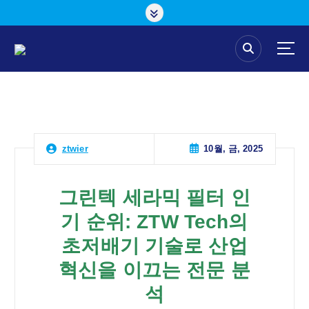
콘
텐
츠
로
건
너
뛰
기
10월, 금, 2025
ztwier
그린텍 세라믹 필터 인
기 순위: ZTW Tech의
초저배기 기술로 산업
혁신을 이끄는 전문 분
석