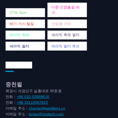
다중 오염물질 제
ZTW Tech
거
배기 가스 탈질
산업용 가마
세라믹 촉매
세라믹 촉매 필터
세라믹 필터
세라믹 필터 튜브
연락처 주소
중천윌
북경시 석경산구 실흥대로 30호원
전화：
+86 010-53689616
전화：
+86 15110067832
이메일 주소：
changn@weldking.cn
이메일 주소：
liujian@ztwtech.com