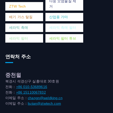
다중 오염물질 제
ZTW Tech
거
배기 가스 탈질
산업용 가마
세라믹 촉매
세라믹 촉매 필터
세라믹 필터
세라믹 필터 튜브
연락처 주소
중천윌
북경시 석경산구 실흥대로 30호원
전화：
+86 010-53689616
전화：
+86 15110067832
이메일 주소：
changn@weldking.cn
이메일 주소：
liujian@ztwtech.com