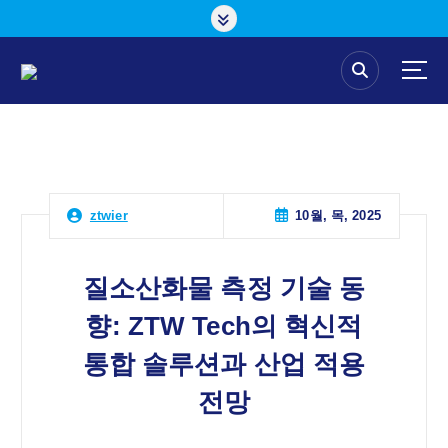
콘
텐
츠
로
건
너
뛰
기
10월, 목, 2025
ztwier
질소산화물 측정 기술 동
향: ZTW Tech의 혁신적
통합 솔루션과 산업 적용
전망