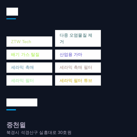
태그
다중 오염물질 제
ZTW Tech
거
배기 가스 탈질
산업용 가마
세라믹 촉매
세라믹 촉매 필터
세라믹 필터
세라믹 필터 튜브
연락처 주소
중천윌
북경시 석경산구 실흥대로 30호원