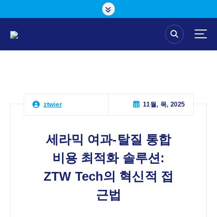
콘
텐
츠
로
건
너
뛰
기
11월, 목, 2025
ztwier
세라믹 여과-탈질 통합
비용 최적화 솔루션:
ZTW Tech의 혁신적 접
근법