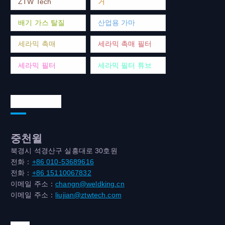
ZTW Tech
거
배기 가스 탈질
산업용 가마
세라믹 촉매
세라믹 촉매 필터
세라믹 필터
세라믹 필터 튜브
연락처 주소
중천윌
북경시 석경산구 실흥대로 30호원
전화：
+86 010-53689616
전화：
+86 15110067832
이메일 주소：
changn@weldking.cn
이메일 주소：
liujian@ztwtech.com