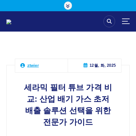
콘
텐
츠
로
건
너
뛰
기
12월, 화, 2025
ztwier
세라믹 필터 튜브 가격 비
교: 산업 배기 가스 초저
배출 솔루션 선택을 위한
전문가 가이드