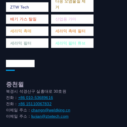
다중 오염물질 제
ZTW Tech
거
배기 가스 탈질
산업용 가마
세라믹 촉매
세라믹 촉매 필터
세라믹 필터
세라믹 필터 튜브
연락처 주소
중천윌
북경시 석경산구 실흥대로 30호원
전화：
+86 010-53689616
전화：
+86 15110067832
이메일 주소：
changn@weldking.cn
이메일 주소：
liujian@ztwtech.com