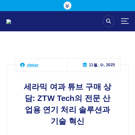
콘
텐
츠
로
건
너
뛰
기
11월, 수, 2025
ztwier
세라믹 여과 튜브 구매 상
담: ZTW Tech의 전문 산
업용 연기 처리 솔루션과
기술 혁신