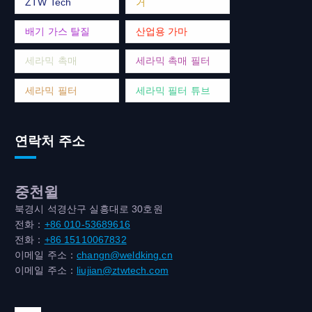
ZTW Tech
거
배기 가스 탈질
산업용 가마
세라믹 촉매
세라믹 촉매 필터
세라믹 필터
세라믹 필터 튜브
연락처 주소
중천윌
북경시 석경산구 실흥대로 30호원
전화：
+86 010-53689616
전화：
+86 15110067832
이메일 주소：
changn@weldking.cn
이메일 주소：
liujian@ztwtech.com