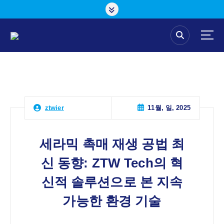
콘
텐
츠
로
건
너
뛰
기
11월, 일, 2025
ztwier
세라믹 촉매 재생 공법 최
신 동향: ZTW Tech의 혁
신적 솔루션으로 본 지속
가능한 환경 기술